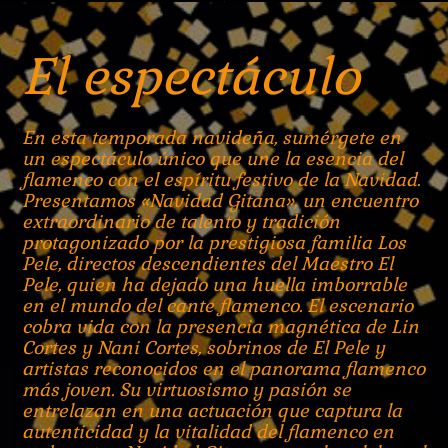
El espectáculo
En esta temporada navideña, sumérgete en
un espectáculo único que une la esencia del
flamenco con el espíritu festivo de la Navidad.
Presentamos «Navidad Gitana», un encuentro
extraordinario de talento y tradición
protagonizado por la prestigiosa familia Los
Pele, directos descendientes del Maestro El
Pele, quien ha dejado una huella imborrable
en el mundo del cante flamenco. El escenario
cobra vida con la presencia magnética de Lin
Cortes y Nani Cortes, sobrinos de El Pele y
artistas reconocidos en el panorama flamenco
más joven. Su virtuosismo y pasión se
entrelazan en una actuación que captura la
autenticidad y la vitalidad del flamenco en