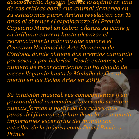
desaparecido Agustín Gómez lo definió en una
de sus criticas como «un animal flamenco en
su estado mas puro». Artista revelación con 15
anos al obtener el espaldarazo del Premio
Cayetano Muriel en Cabra, afianza su cante y
su brillante carrera hasta alcanzar el
reconocimiento máximo que supone el
Concurso Nacional de Arte Flamenco de
Córdoba, donde obtiene dos premios cantando
por solea y por bulerías. Desde entonces, el
numero de reconocimientos no ha dejado de
crecer llegando hasta la Medalla de Oro al
merito en las Bellas Artes en 2019.
Su intuición musical, sus conocimientos y su
personalidad innovadora, buscando siempre
nuevas formas a partir de las raíces mas
puras del flamenco, lo han llevado a compartir
importantes escenarios del mundo con
estrellas de la música como David Bowie o
Prince.