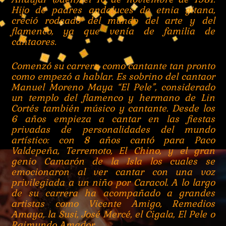
Hijo de padres andaluces de etnia gitana,
creció rodeado del mundo del arte y del
flamenco, ya que venía de familia de
cantaores.
Comenzó su carrera como cantante tan pronto
como empezó a hablar. Es sobrino del cantaor
Manuel Moreno Maya “El Pele”, considerado
un templo del flamenco y hermano de Lin
Cortés también músico y cantante. Desde los
6 años empieza a cantar en las fiestas
privadas de personalidades del mundo
artístico: con 8 años cantó para Paco
Valdepeña, Terremoto, El Chino, y el gran
genio Camarón de la Isla los cuales se
emocionaron al ver cantar con una voz
privilegiada a un niño por Caracol. A lo largo
de su carrera ha acompañado a grandes
artistas como Vicente Amigo, Remedios
Amaya, la Susi, José Mercé, el Cigala, El Pele o
Raimundo Amador…