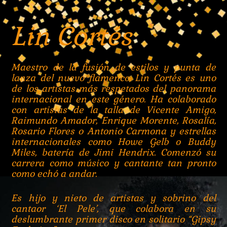
Lin Cortés
Maestro de la fusión de estilos y punta de
lanza del nuevo flamenco, Lin Cortés es uno
de los artistas más respetados del panorama
internacional en este género. Ha colaborado
con artistas de la talla de Vicente Amigo,
Raimundo Amador, Enrique Morente, Rosalía,
Rosario Flores o Antonio Carmona y estrellas
internacionales como Howe Gelb o Buddy
Miles, batería de Jimi Hendrix. Comenzó su
carrera como músico y cantante tan pronto
como echó a andar.
Es hijo y nieto de artistas y sobrino del
cantaor ‘El Pele’, que colabora en su
deslumbrante primer disco en solitario “Gipsy